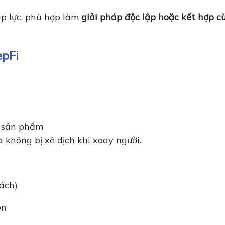
p lực, phù hợp làm
giải pháp độc lập hoặc kết hợp c
epFi
ì sản phẩm
à không bị xê dịch khi xoay người.
ách)
ên