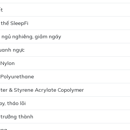
ết
 thế SleepFi
ợ ngủ nghiêng, giảm ngáy
uanh ngực
Nylon
Polyurethane
ter & Styrene Acrylate Copolymer
ay, tháo lõi
 trưởng thành
áng