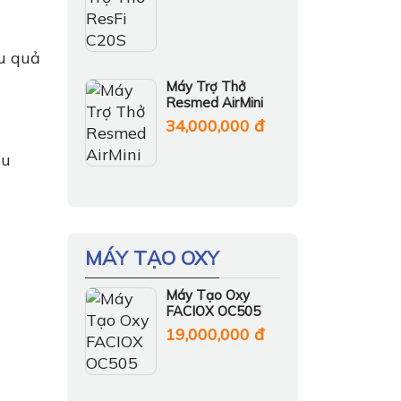
u quả
Máy Trợ Thở
Resmed AirMini
34,000,000 đ
ịu
MÁY TẠO OXY
Máy Tạo Oxy
FACIOX OC505
19,000,000 đ