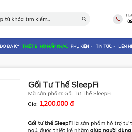
Hot
0
ĐO ĐA KÝ
THIẾT BỊ HÔ HẤP KHÁC
PHỤ KIỆN
TIN TỨC
LIÊN H
Gối Tư Thế SleepFi
Mã sản phẩm: Gối Tư Thế SleepFi
1,200,000 đ
Giá:
Gối tư thế SleepFi
là sản phẩm hỗ trợ tư 
ngủ, được thiết kế nhằm
giúp người dùng