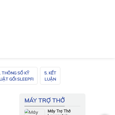
. THÔNG SỐ KỸ
5. KẾT
UẬT GỐI SLEEPFI
LUẬN
MÁY TRỢ THỞ
Máy Trợ Thở