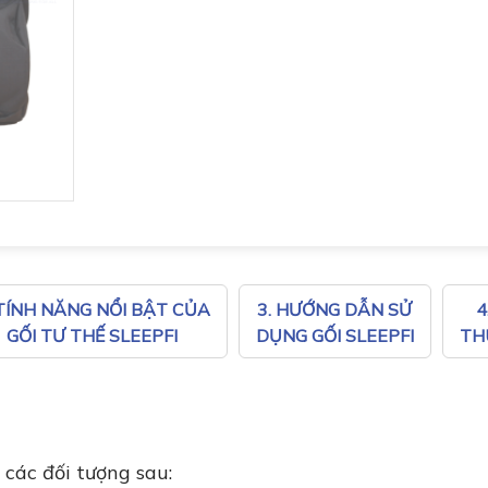
 TÍNH NĂNG NỔI BẬT CỦA
3. HƯỚNG DẪN SỬ
4
GỐI TƯ THẾ SLEEPFI
DỤNG GỐI SLEEPFI
TH
 các đối tượng sau: