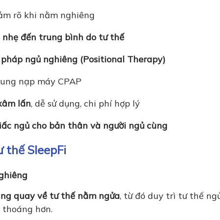
iảm rõ khi nằm nghiêng
 nhẹ đến trung bình do tư thế
u pháp ngủ nghiêng (Positional Therapy)
 dung nạp máy CPAP
xâm lấn
, dễ sử dụng, chi phí hợp lý
iấc ngủ cho bản thân và người ngủ cùng
ư thế SleepFi
nghiêng
ng quay về tư thế nằm ngửa
, từ đó duy trì tư thế ng
 thoáng hơn.