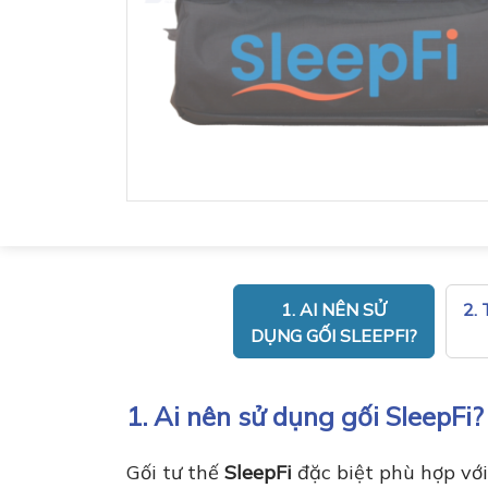
1. AI NÊN SỬ
2.
DỤNG GỐI SLEEPFI?
1. Ai nên sử dụng gối SleepFi?
Gối tư thế
SleepFi
đặc biệt phù hợp với