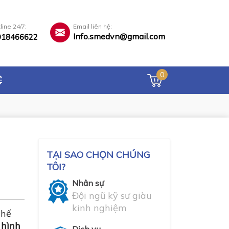
line 24/7:
Email liên hệ:
Info.smedvn@gmail.com
918466622
0
Ệ
TẠI SAO CHỌN CHÚNG
TÔI?
Nhân sự
Đội ngũ kỹ sư giàu
kinh nghiệm
thế
 hình