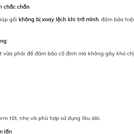
nh chắc chắn
iúp gối
không bị xoay lệch khi trở mình
, đảm bảo hiệ
ụng
iết vừa phải để đảm bảo cố định mà không gây khó ch
orm tốt, nhẹ và phù hợp sử dụng lâu dài.
m lấn