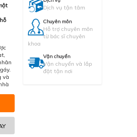
Dịch vụ
một
Dịch vụ tận tâm
 hỗ
Chuyên môn
Hỗ trợ chuyên môn
từ bác sĩ chuyên
khoa
ược
t,
Vận chuyển
 nhân
Vận chuyển và lắp
gáy.
đặt tận nơi
g và
 nhà
AY