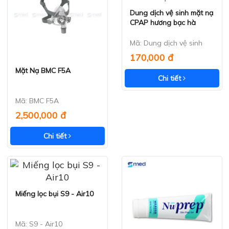
Dung dịch vệ sinh mặt nạ
Xem nhanh
CPAP hương bạc hà
Mã: Dung dịch vệ sinh
170,000 đ
Mặt Nạ BMC F5A
Xem nhanh
Chi tiết
Mã: BMC F5A
2,500,000 đ
Chi tiết
Miếng lọc bụi S9 - Air10
Xem nhanh
Mã: S9 - Air10