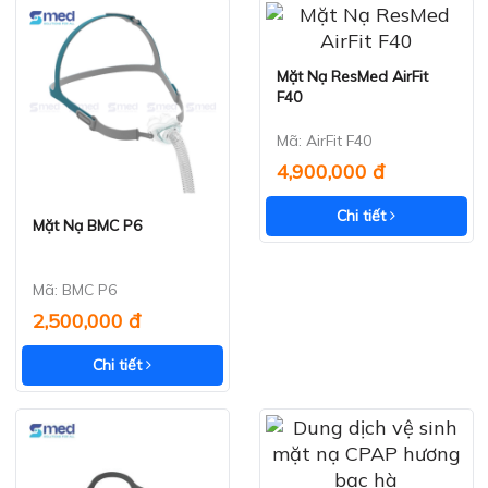
Mặt Nạ ResMed AirFit
Xem nhanh
F40
Mã: AirFit F40
4,900,000 đ
Chi tiết
Mặt Nạ BMC P6
Xem nhanh
Mã: BMC P6
2,500,000 đ
Chi tiết