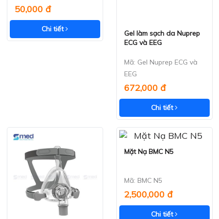
50,000 đ
Chi tiết
Gel làm sạch da Nuprep
Xem nhanh
ECG và EEG
Mã: Gel Nuprep ECG và
EEG
672,000 đ
Chi tiết
Mặt Nạ BMC N5
Xem nhanh
Mã: BMC N5
2,500,000 đ
Chi tiết