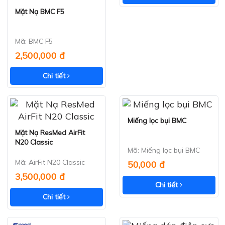
Mặt Nạ BMC F5
Xem nhanh
Mã: BMC F5
2,500,000 đ
Chi tiết
Miếng lọc bụi BMC
Xem nhanh
Mặt Nạ ResMed AirFit
Xem nhanh
N20 Classic
Mã: Miếng lọc bụi BMC
Mã: AirFit N20 Classic
50,000 đ
3,500,000 đ
Chi tiết
Chi tiết