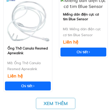
Miếng dán điện cực cơ
Xem nhanh
tim Blue Sensor
Mã: Miếng dán điện cực
cơ tim Blue Sensor
Liên hệ
Ống Thở Canula Resmed
Xem nhanh
Chi tiết
Apnealink
Mã: Ống Thở Canula
Resmed Apnealink
Liên hệ
Chi tiết
XEM THÊM