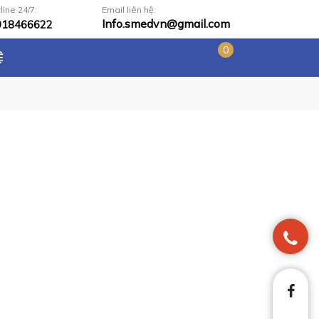
line 24/7:
Email liên hệ:
Info.smedvn@gmail.com
918466622
0
Ệ