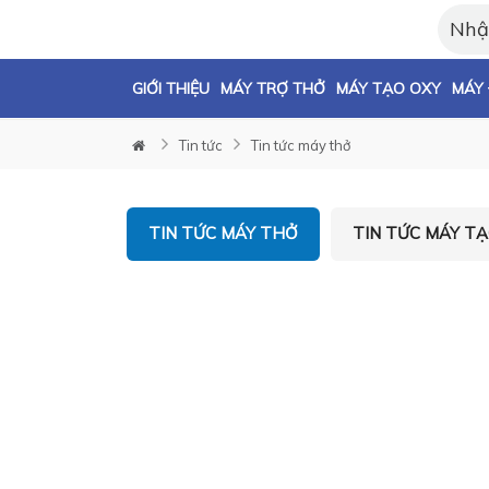
GIỚI THIỆU
MÁY TRỢ THỞ
MÁY TẠO OXY
MÁY 
Tin tức
Tin tức máy thở
TIN TỨC MÁY THỞ
TIN TỨC MÁY TẠ