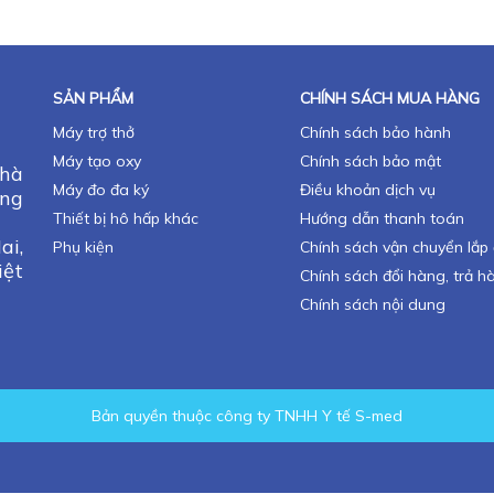
SẢN PHẨM
CHÍNH SÁCH MUA HÀNG
Máy trợ thở
Chính sách bảo hành
Máy tạo oxy
Chính sách bảo mật
nhà
Máy đo đa ký
Điều khoản dịch vụ
ng
Thiết bị hô hấp khác
Hướng dẫn thanh toán
i,
Phụ kiện
Chính sách vận chuyển lắp 
iệt
Chính sách đổi hàng, trả h
Chính sách nội dung
Bản quyền thuộc công ty TNHH Y tế S-med