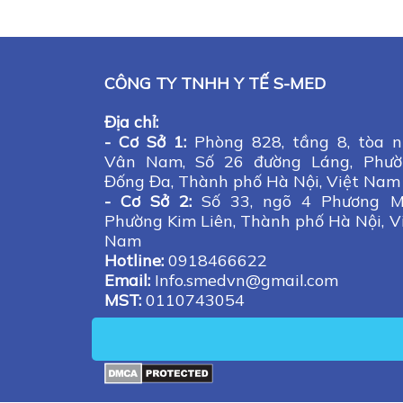
CÔNG TY TNHH Y TẾ S-MED
Địa chỉ:
- Cơ Sở 1:
Phòng 828, tầng 8, tòa 
Vân Nam, Số 26 đường Láng, Phườ
Đống Đa, Thành phố Hà Nội, Việt Nam
- Cơ Sở 2:
Số 33, ngõ 4 Phương Ma
Phường Kim Liên, Thành phố Hà Nội, V
Nam
Hotline:
0918466622
Email:
Info.smedvn@gmail.com
MST:
0110743054