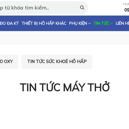
Hot
0
ĐO ĐA KÝ
THIẾT BỊ HÔ HẤP KHÁC
PHỤ KIỆN
TIN TỨC
LIÊN H
Loading...
O OXY
TIN TỨC SỨC KHOẺ HÔ HẤP
TIN TỨC MÁY THỞ