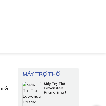
MÁY TRỢ THỞ
Máy Trợ Thở
hí ổn
Lowenstein
Prisma Smart