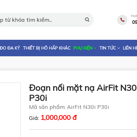
Hot
0
ĐO ĐA KÝ
THIẾT BỊ HÔ HẤP KHÁC
PHỤ KIỆN
TIN TỨC
LIÊN H
Đoạn nối mặt nạ AirFit N30
P30i
Mã sản phẩm: AirFit N30i P30i
1,000,000 đ
Giá: