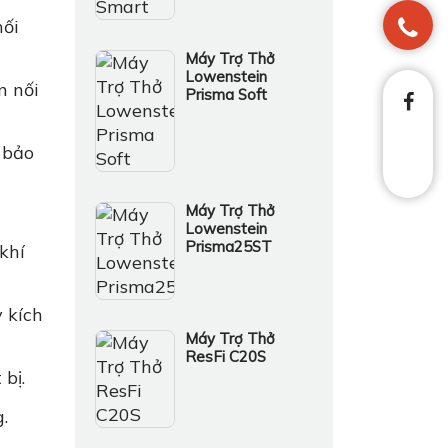
ối
Máy Trợ Thở
Lowenstein
n nối
Prisma Soft
 bảo
Máy Trợ Thở
Lowenstein
Prisma25ST
khí
 kích
Máy Trợ Thở
ResFi C20S
bị.
.