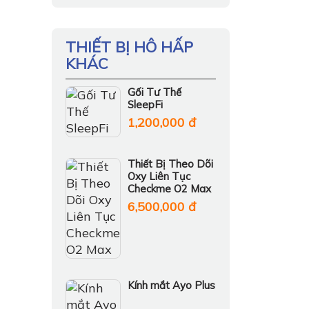
THIẾT BỊ HÔ HẤP
KHÁC
Gối Tư Thế
SleepFi
1,200,000 đ
Thiết Bị Theo Dõi
Oxy Liên Tục
Checkme O2 Max
6,500,000 đ
Kính mắt Ayo Plus