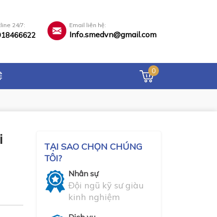
line 24/7:
Email liên hệ:
Info.smedvn@gmail.com
918466622
0
Ệ
i
TẠI SAO CHỌN CHÚNG
TÔI?
Nhân sự
Đội ngũ kỹ sư giàu
kinh nghiệm